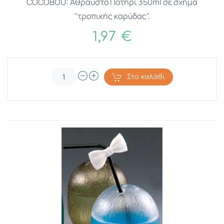
COCOBOU: Άθραυστο Ποτήρι 350ml σε σχήμα
"τροπικής καρύδας".
1,97 €
Στο καλάθι