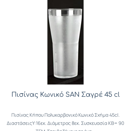
Πισίνας Κωνικό SAN Σαγρέ 45 cl
Πισίνας Κήπου Πολυκαρβονικό Κωνικό Σχήμα 45cl.
ΔιαστάσειςY:16εκ. Διάμετρος 8εκ. Συσκευασία ΚΒ= 90