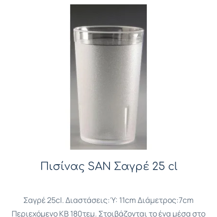
Πισίνας SAN Σαγρέ 25 cl
Σαγρέ 25cl. Διαστάσεις:Ύ: 11cm Διάμετρος:7cm
Περιεχόμενο ΚΒ 180τεμ. Στοιβάζονται το ένα μέσα στο